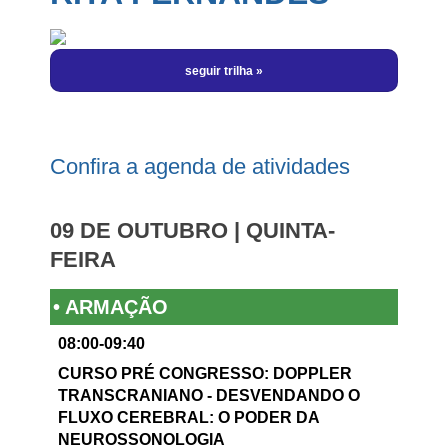
Programação Científica | por Horário
Hotéis
Informe-se
Manual do Patrocinador
Eu Vou! Kit Redes Sociais
Sobre a Cidade
Perguntas Frequentes
Inscrições Abertas
Local do Evento
Informações Importantes
Regras de Inscrições
Meu Login
Fale Conosco
Cursos
Confira a agenda de atividades
09 DE OUTUBRO | QUINTA-
FEIRA
• ARMAÇÃO
08:00-09:40
CURSO PRÉ CONGRESSO: DOPPLER
TRANSCRANIANO - DESVENDANDO O
FLUXO CEREBRAL: O PODER DA
NEUROSSONOLOGIA