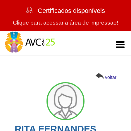
Certificados disponíveis
Clique para acessar a área de impressão!
Home
O Evento
voltar
Mensagem da Comissão Científica
Trabalhos
Comissões
Regras Gerais
Programação
Palestrantes
Trabalhos Aprovados
Programação Científica | por Salas
Turismo
RITA FERNANDES
Expositores