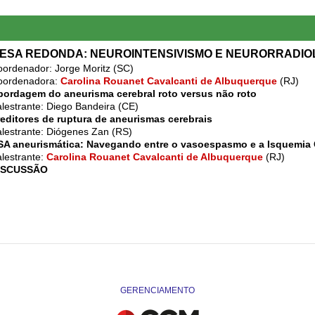
ESA REDONDA: NEUROINTENSIVISMO E NEURORRADIO
ordenador: Jorge Moritz (SC)
oordenadora:
Carolina Rouanet Cavalcanti de Albuquerque
(RJ)
bordagem do aneurisma cerebral roto versus não roto
lestrante: Diego Bandeira (CE)
editores de ruptura de aneurismas cerebrais
lestrante: Diógenes Zan (RS)
SA aneurismática: Navegando entre o vasoespasmo e a Isquemia C
lestrante:
Carolina Rouanet Cavalcanti de Albuquerque
(RJ)
ISCUSSÃO
GERENCIAMENTO