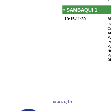
• SAMBAQUI 1
10:15-11:30
M
Co
C
A
Pa
Pr
Pa
H
Pa
D
REALIZAÇÃO