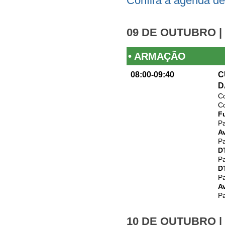
Confira a agenda de
09 DE OUTUBRO |
• ARMAÇÃO
08:00-09:40
C
D
Co
Co
Fu
Pa
A
Pa
D
Pa
DT
Pa
Av
Pa
10 DE OUTUBRO |