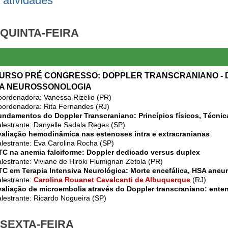
 atividades
 QUINTA-FEIRA
URSO PRÉ CONGRESSO: DOPPLER TRANSCRANIANO - 
A NEUROSSONOLOGIA
ordenadora: Vanessa Rizelio (PR)
ordenadora: Rita Fernandes (RJ)
ndamentos do Doppler Transcraniano: Princípios físicos, Técnica
lestrante: Danyelle Sadala Reges (SP)
valiação hemodinâmica nas estenoses intra e extracranianas
lestrante: Eva Carolina Rocha (SP)
TC na anemia falciforme: Doppler dedicado versus duplex
lestrante: Viviane de Hiroki Flumignan Zetola (PR)
C em Terapia Intensiva Neurológica: Morte encefálica, HSA aneur
lestrante:
Carolina Rouanet Cavalcanti de Albuquerque
(RJ)
aliação de microembolia através do Doppler transcraniano: ente
lestrante: Ricardo Nogueira (SP)
 SEXTA-FEIRA