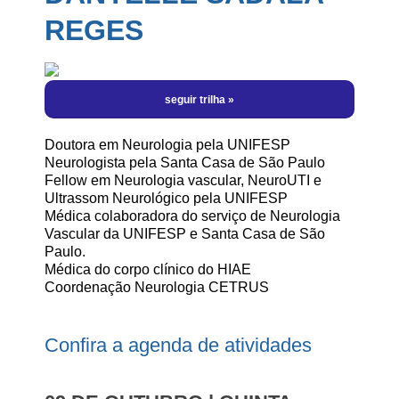
Programação Científica | por Horário
Hotéis
Informe-se
REGES
Manual do Patrocinador
Eu Vou! Kit Redes Sociais
Sobre a Cidade
Perguntas Frequentes
Inscrições Abertas
Local do Evento
Informações Importantes
Regras de Inscrições
Meu Login
Fale Conosco
Cursos
Doutora em Neurologia pela UNIFESP
Neurologista pela Santa Casa de São Paulo
Fellow em Neurologia vascular, NeuroUTI e
Ultrassom Neurológico pela UNIFESP
Médica colaboradora do serviço de Neurologia
Vascular da UNIFESP e Santa Casa de São
Paulo.
Médica do corpo clínico do HIAE
Coordenação Neurologia CETRUS
Confira a agenda de atividades