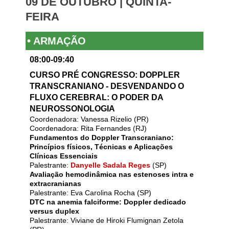
09 DE OUTUBRO | QUINTA-
FEIRA
• ARMAÇÃO
08:00-09:40
CURSO PRÉ CONGRESSO: DOPPLER
TRANSCRANIANO - DESVENDANDO O
FLUXO CEREBRAL: O PODER DA
NEUROSSONOLOGIA
Coordenadora: Vanessa Rizelio (PR)
Coordenadora: Rita Fernandes (RJ)
Fundamentos do Doppler Transcraniano:
Princípios físicos, Técnicas e Aplicações
Clínicas Essenciais
Palestrante:
Danyelle Sadala Reges
(SP)
Avaliação hemodinâmica nas estenoses intra e
extracranianas
Palestrante: Eva Carolina Rocha (SP)
DTC na anemia falciforme: Doppler dedicado
versus duplex
Palestrante: Viviane de Hiroki Flumignan Zetola