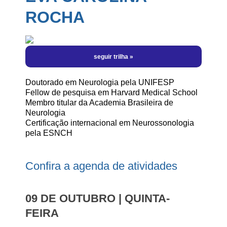
Programação Científica | por Horário
Hotéis
Informe-se
ROCHA
Manual do Patrocinador
Eu Vou! Kit Redes Sociais
Sobre a Cidade
Perguntas Frequentes
Inscrições Abertas
Local do Evento
Informações Importantes
Regras de Inscrições
Meu Login
Fale Conosco
Cursos
Doutorado em Neurologia pela UNIFESP
Fellow de pesquisa em Harvard Medical School
Membro titular da Academia Brasileira de
Neurologia
Certificação internacional em Neurossonologia
pela ESNCH
Confira a agenda de atividades
09 DE OUTUBRO | QUINTA-
FEIRA