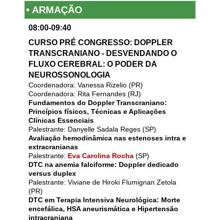
• ARMAÇÃO
08:00-09:40
CURSO PRÉ CONGRESSO: DOPPLER
TRANSCRANIANO - DESVENDANDO O
FLUXO CEREBRAL: O PODER DA
NEUROSSONOLOGIA
Coordenadora: Vanessa Rizelio (PR)
Coordenadora: Rita Fernandes (RJ)
Fundamentos do Doppler Transcraniano:
Princípios físicos, Técnicas e Aplicações
Clínicas Essenciais
Palestrante: Danyelle Sadala Reges (SP)
Avaliação hemodinâmica nas estenoses intra e
extracranianas
Palestrante:
Eva Carolina Rocha
(SP)
DTC na anemia falciforme: Doppler dedicado
versus duplex
Palestrante: Viviane de Hiroki Flumignan Zetola
(PR)
DTC em Terapia Intensiva Neurológica: Morte
encefálica, HSA aneurismática e Hipertensão
intracraniana