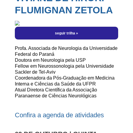
Programação Científica | por Horário
Hotéis
Informe-se
FLUMIGNAN ZETOLA
Manual do Patrocinador
Eu Vou! Kit Redes Sociais
Sobre a Cidade
Perguntas Frequentes
Inscrições Abertas
Local do Evento
Informações Importantes
Regras de Inscrições
Meu Login
Fale Conosco
Cursos
Profa. Associada de Neurologia da Universidade
Federal do Paraná
Doutora em Neurologia pela USP
Fellow em Neurossonologia pela Universidade
Sackler de Tel-Aviv
Coordenadora da Pós-Graduação em Medicina
Interna e Ciências da Saúde da UFPR
Atual Diretora Científica da Associação
Paranaense de Ciências Neurológicas
Confira a agenda de atividades