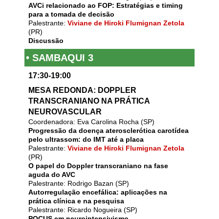
AVCi relacionado ao FOP: Estratégias e timing
para a tomada de decisão
Palestrante:
Viviane de Hiroki Flumignan Zetola
(PR)
Discussão
• SAMBAQUI 3
17:30-19:00
MESA REDONDA: DOPPLER
TRANSCRANIANO NA PRÁTICA
NEUROVASCULAR
Coordenadora: Eva Carolina Rocha (SP)
Progressão da doença aterosclerótica carotídea
pelo ultrassom: do IMT até a placa
Palestrante:
Viviane de Hiroki Flumignan Zetola
(PR)
O papel do Doppler transcraniano na fase
aguda do AVC
Palestrante: Rodrigo Bazan (SP)
Autorregulação encefálica: aplicações na
prática clínica e na pesquisa
Palestrante: Ricardo Nogueira (SP)
POCUS em neurointensivismo