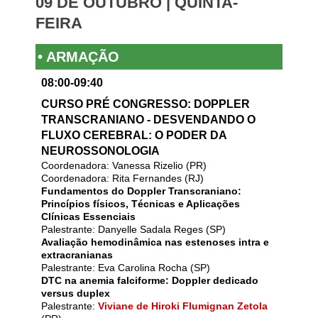
09 DE OUTUBRO | QUINTA-
FEIRA
• ARMAÇÃO
08:00-09:40
CURSO PRÉ CONGRESSO: DOPPLER
TRANSCRANIANO - DESVENDANDO O
FLUXO CEREBRAL: O PODER DA
NEUROSSONOLOGIA
Coordenadora: Vanessa Rizelio (PR)
Coordenadora: Rita Fernandes (RJ)
Fundamentos do Doppler Transcraniano:
Princípios físicos, Técnicas e Aplicações
Clínicas Essenciais
Palestrante: Danyelle Sadala Reges (SP)
Avaliação hemodinâmica nas estenoses intra e
extracranianas
Palestrante: Eva Carolina Rocha (SP)
DTC na anemia falciforme: Doppler dedicado
versus duplex
Palestrante:
Viviane de Hiroki Flumignan Zetola