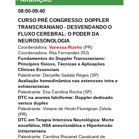
08:00-09:40
CURSO PRÉ CONGRESSO: DOPPLER
TRANSCRANIANO - DESVENDANDO O
FLUXO CEREBRAL: O PODER DA
NEUROSSONOLOGIA
Coordenadora:
Vanessa Rizelio
(PR)
Coordenadora: Rita Fernandes (RJ)
Fundamentos do Doppler Transcraniano:
Princípios físicos, Técnicas e Aplicações
Clínicas Essenciais
Palestrante: Danyelle Sadala Reges (SP)
Avaliação hemodinâmica nas estenoses intra e
extracranianas
Palestrante: Eva Carolina Rocha (SP)
DTC na anemia falciforme: Doppler dedicado
versus duplex
Palestrante: Viviane de Hiroki Flumignan Zetola
(PR)
DTC em Terapia Intensiva Neurológica: Morte
encefálica, HSA aneurismática e Hipertensão
intracraniana
Palestrante: Carolina Rouanet Cavalcanti de