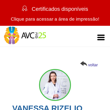
Certificados disponíveis
Clique para acessar a área de impressão!
Home
O Evento
voltar
Mensagem da Comissão Científica
Trabalhos
Comissões
Regras Gerais
Programação
Palestrantes
Trabalhos Aprovados
Programação Científica | por Salas
Turismo
VANESSA RIZELIO
Expositores