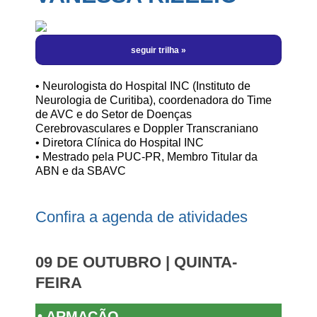
Programação Científica | por Horário
Hotéis
Informe-se
Manual do Patrocinador
Eu Vou! Kit Redes Sociais
Sobre a Cidade
Perguntas Frequentes
Inscrições Abertas
Local do Evento
Informações Importantes
Regras de Inscrições
Meu Login
• Neurologista do Hospital INC (Instituto de
Neurologia de Curitiba), coordenadora do Time
Fale Conosco
Cursos
de AVC e do Setor de Doenças
Cerebrovasculares e Doppler Transcraniano
• Diretora Clínica do Hospital INC
• Mestrado pela PUC-PR, Membro Titular da
ABN e da SBAVC
Confira a agenda de atividades
09 DE OUTUBRO | QUINTA-
FEIRA
• ARMAÇÃO