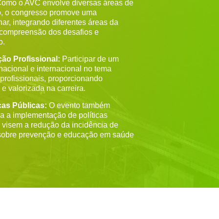
omo o AVC envolve diversas áreas de
ão, o congresso promove uma
ar, integrando diferentes áreas da
 compreensão dos desafios e
o.
ção Profissional:
Participar de um
acional e internacional no tema
s profissionais, proporcionando
 e valorizada na carreira.
cas Públicas:
O evento também
ra a implementação de políticas
e visem a redução da incidência de
sobre prevenção e educação em saúde