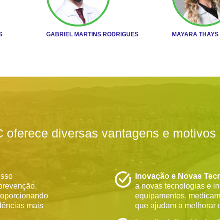
S
GABRIEL MARTINS RODRIGUES
MAYARA THAYS
oferece diversas vantagens e motivos p
esso
Inovação e Novas Tecn
 prevenção,
a novas tecnologias e i
proporcionando
equipamentos, medicame
dências mais
que ajudam a melhorar 