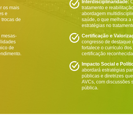
Interdisciplinaridade:
C
r os mais
tratamento e reabilitaç
es e
abordagem multidisciplin
 trocas de
saúde, o que melhora a
estratégias no tratament
e mesas-
Certificação e Valoriza
ilidades
congresso de destaque n
nico de
fortalece o currículo do
endimento.
certificação reconhecida
Impacto Social e Políti
abordará estratégias pa
públicas e diretrizes qu
AVCs, com discussões 
pública.